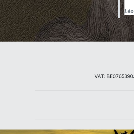
Léo
VAT: BE076539037