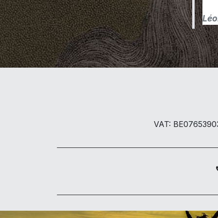
Léo
VAT: BE076539037