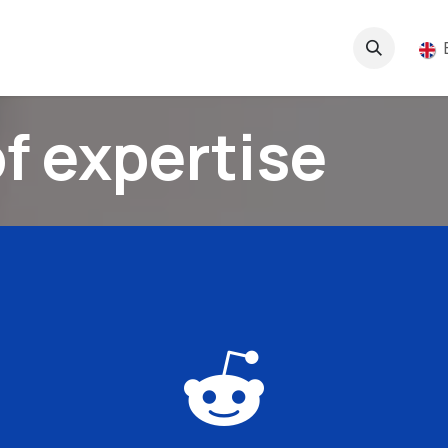
Contact us !
Help!
f expertise